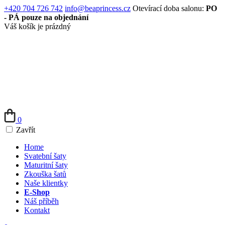
+420 704 726 742
info@beaprincess.cz
Otevírací doba salonu:
PO
- PÁ pouze na objednání
Váš košík je prázdný
0
Zavřít
Home
Svatební šaty
Maturitní šaty
Zkouška šatů
Naše klientky
E-Shop
Náš příběh
Kontakt