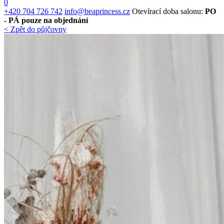
0
+420 704 726 742
info@beaprincess.cz
Otevírací doba salonu:
PO
- PÁ pouze na objednání
< Zpět do půjčovny