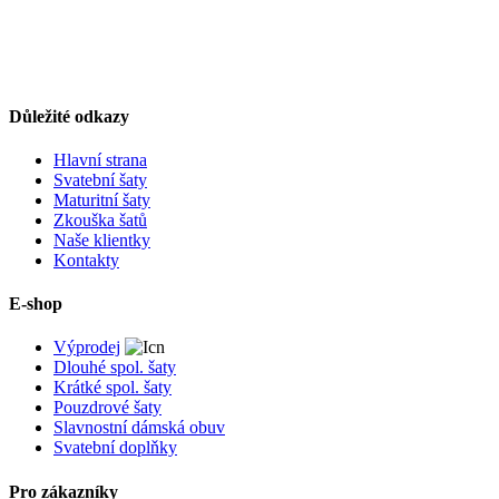
Důležité odkazy
Hlavní strana
Svatební šaty
Maturitní šaty
Zkouška šatů
Naše klientky
Kontakty
E-shop
Výprodej
Dlouhé spol. šaty
Krátké spol. šaty
Pouzdrové šaty
Slavnostní dámská obuv
Svatební doplňky
Pro zákazníky