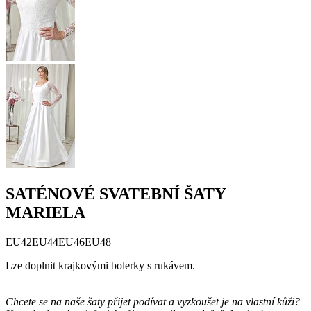
SATÉNOVÉ SVATEBNÍ ŠATY
MARIELA
EU42
EU44
EU46
EU48
Lze doplnit krajkovými bolerky s rukávem.
Chcete se na naše šaty přijet podívat a vyzkoušet je na vlastní kůži?