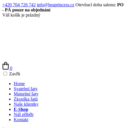
+420 704 726 742
info@beaprincess.cz
Otevírací doba salonu:
PO
- PÁ pouze na objednání
Váš košík je prázdný
0
Zavřít
Home
Svatební šaty
Maturitní šaty
Zkouška šatů
Naše klientky
E-Shop
Náš příběh
Kontakt