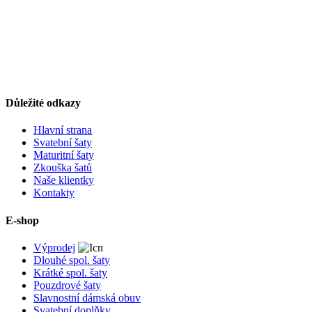
Důležité odkazy
Hlavní strana
Svatební šaty
Maturitní šaty
Zkouška šatů
Naše klientky
Kontakty
E-shop
Výprodej
Dlouhé spol. šaty
Krátké spol. šaty
Pouzdrové šaty
Slavnostní dámská obuv
Svatební doplňky