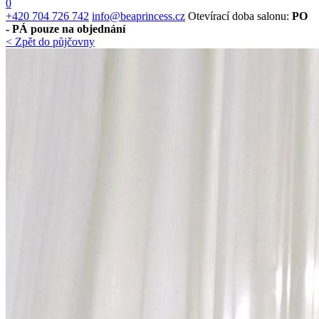
0
+420 704 726 742
info@beaprincess.cz
Otevírací doba salonu:
PO
- PÁ pouze na objednání
< Zpět do půjčovny