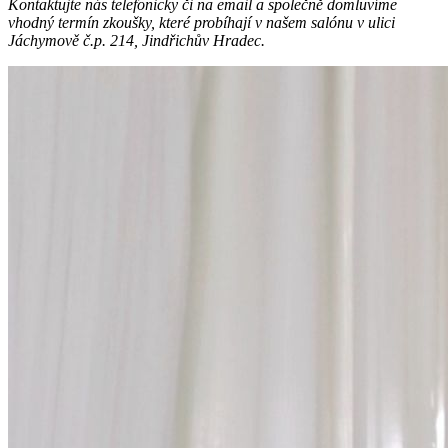
Kontaktujte nás telefonicky či na email a společně domluvíme
vhodný termín zkoušky, které probíhají v našem salónu v ulici
Jáchymově č.p. 214, Jindřichův Hradec.