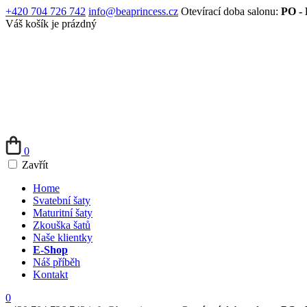
+420 704 726 742
info@beaprincess.cz
Otevírací doba salonu:
PO - 
Váš košík je prázdný
0
Zavřít
Home
Svatební šaty
Maturitní šaty
Zkouška šatů
Naše klientky
E-Shop
Náš příběh
Kontakt
0