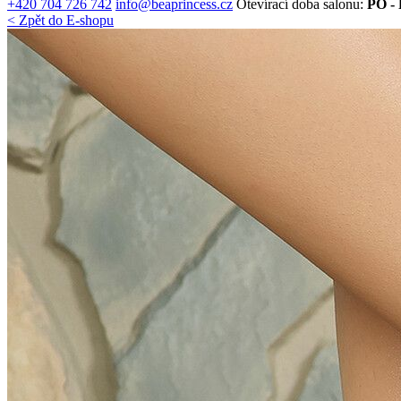
+420 704 726 742
info@beaprincess.cz
Otevírací doba salonu:
PO - 
< Zpět do E-shopu