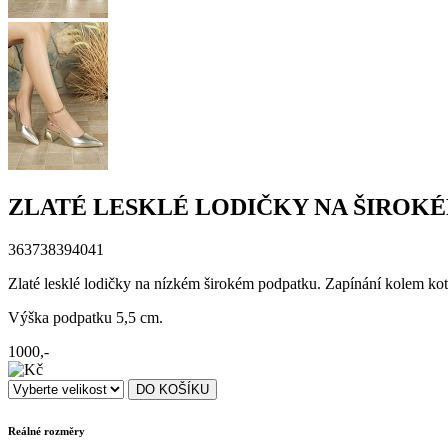
ZLATÉ LESKLÉ LODIČKY NA ŠIROK
36
37
38
39
40
41
Zlaté lesklé lodičky na nízkém širokém podpatku. Zapínání kolem ko
Výška podpatku 5,5 cm.
1000,-
Reálné rozměry