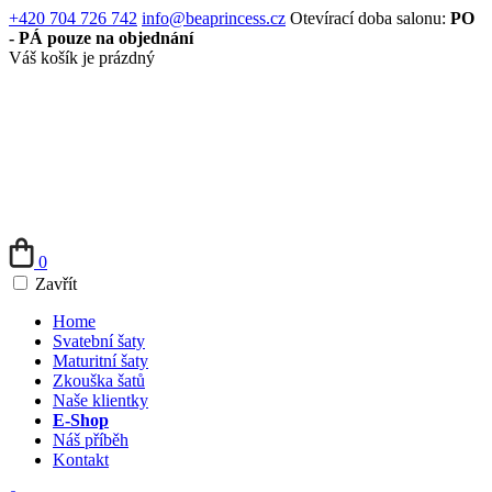
+420 704 726 742
info@beaprincess.cz
Otevírací doba salonu:
PO
- PÁ pouze na objednání
Váš košík je prázdný
0
Zavřít
Home
Svatební šaty
Maturitní šaty
Zkouška šatů
Naše klientky
E-Shop
Náš příběh
Kontakt