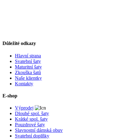
Důležité odkazy
Hlavní strana
Svatební šaty
Maturitní šaty
Zkouška šatů
Naše klientky
Kontakty
E-shop
Výprodej
Dlouhé spol. šaty
Krátké spol. šaty
Pouzdrové šaty
Slavnostní dámská obuv
Svatební doplňky