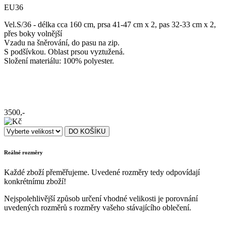
EU36
Vel.S/36 - délka cca 160 cm, prsa 41-47 cm x 2, pas 32-33 cm x 2,
přes boky volnější
Vzadu na šněrování, do pasu na zip.
S podšívkou. Oblast prsou vyztužená.
Složení materiálu: 100% polyester.
3500,-
Reálné rozměry
Každé zboží přeměřujeme. Uvedené rozměry tedy odpovídají
konkrétnímu zboží!
Nejspolehlivější způsob určení vhodné velikosti je porovnání
uvedených rozměrů s rozměry vašeho stávajícího oblečení.