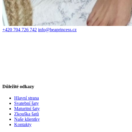
+420 704 726 742
info@beaprincess.cz
Důležité odkazy
Hlavní strana
Svatební šaty
Maturitní šaty
Zkouška šatů
Naše klientky
Kontakty