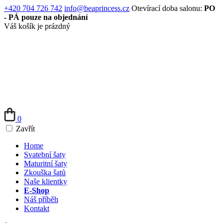
+420 704 726 742
info@beaprincess.cz
Otevírací doba salonu:
PO
- PÁ pouze na objednání
Váš košík je prázdný
0
Zavřít
Home
Svatební šaty
Maturitní šaty
Zkouška šatů
Naše klientky
E-Shop
Náš příběh
Kontakt