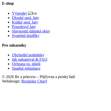
E-shop
Výprodej
Dlouhé spol. šaty
Krátké spol. šaty
Pouzdrové šaty
Slavnostní dámská obuv
Svatební doplňky
Pro zákazníky
Obchodní podmínky
Jak nakupovat & FAQ
Ochrana os. údajů
Snadná reklamace
© 2026 Be a princess – Půjčovna a prodej šatů
Webdesign:
Bronislav Churý