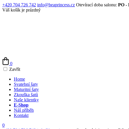
+420 704 726 742
info@beaprincess.cz
Otevírací doba salonu:
PO - 
Váš košík je prázdný
0
Zavřít
Home
Svatební šaty
Maturitní šaty
Zkouška šatů
Naše klientky
E-Shop
Náš příběh
Kontakt
0