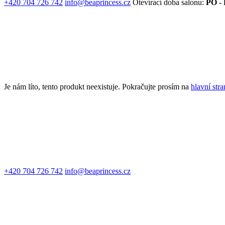
+420 704 726 742
info@beaprincess.cz
Otevírací doba salonu:
PO - 
Je nám líto, tento produkt neexistuje. Pokračujte prosím na
hlavní str
+420 704 726 742
info@beaprincess.cz