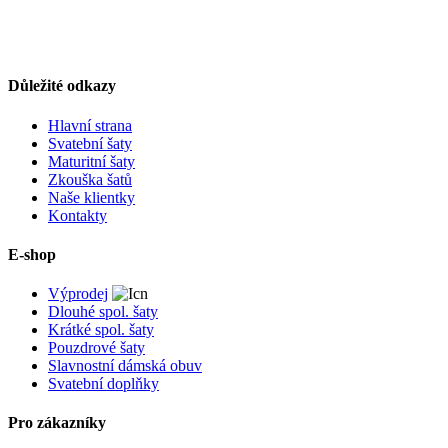
Důležité odkazy
Hlavní strana
Svatební šaty
Maturitní šaty
Zkouška šatů
Naše klientky
Kontakty
E-shop
Výprodej
Dlouhé spol. šaty
Krátké spol. šaty
Pouzdrové šaty
Slavnostní dámská obuv
Svatební doplňky
Pro zákazníky