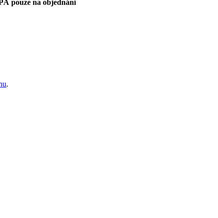
PÁ pouze na objednání
anu
.